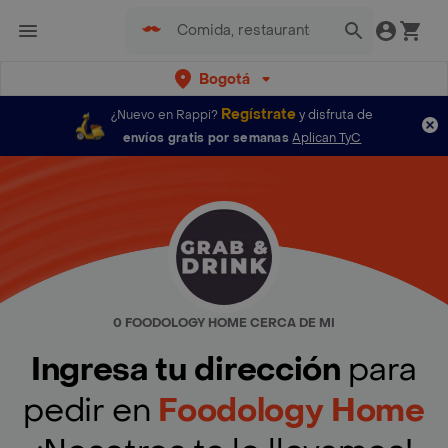
Bogotá
Regístrate
¿Nuevo en Rappi?
y disfruta de
envíos gratis por semanas
Aplican TyC
0 FOODOLOGY HOME CERCA DE MI
Ingresa tu dirección
para
pedir en
Foodology Home