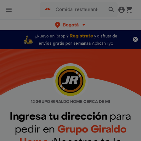
Bogotá
Regístrate
¿Nuevo en Rappi?
y disfruta de
envíos gratis por semanas
Aplican TyC
12 GRUPO GIRALDO HOME CERCA DE MI
Ingresa tu dirección
para
pedir en
Grupo Giraldo