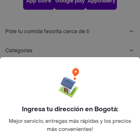
App Store
Google play
AppGallery
Pide tu comida favorita cerca de ti
Categorías
Únete a Rappi
Sobre Rappi
Facebook
Twitter
Instagram
Ingresa tu dirección en Bogotá:
Mejor servicio, entregas más rápidas y los precios
©
2026
Rappi Inc. All rights reserved.
más convenientes!