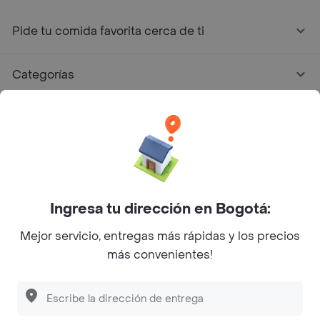
Pide tu comida favorita cerca de ti
Categorías
Únete a Rappi
Sobre Rappi
Facebook
Twitter
Instagram
Ingresa tu dirección en Bogotá:
Mejor servicio, entregas más rápidas y los precios
©
2026
Rappi Inc. All rights reserved.
más convenientes!
Descubre las
PROMOCIONES
que tenemos
para ti
Rappi S.A.S. --- NIT 900.843.898-9 --- Calle 63 # 16A-02