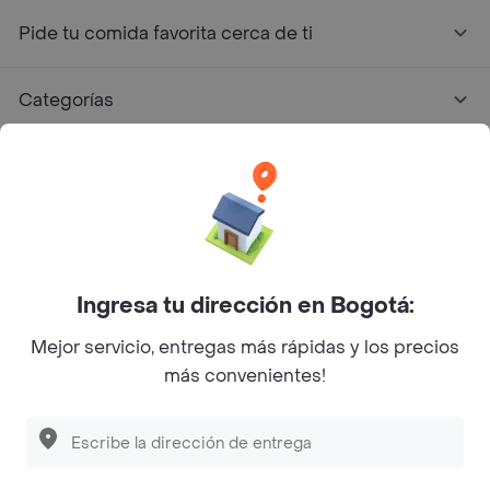
Pide tu comida favorita cerca de ti
Categorías
Únete a Rappi
Sobre Rappi
Facebook
Twitter
Instagram
Ingresa tu dirección en Bogotá:
Mejor servicio, entregas más rápidas y los precios
©
2026
Rappi Inc. All rights reserved.
más convenientes!
Descubre las
PROMOCIONES
que tenemos
para ti
Rappi S.A.S. --- NIT 900.843.898-9 --- Calle 63 # 16A-02