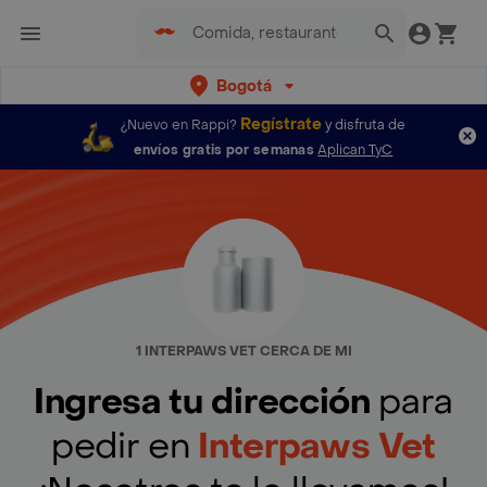
Bogotá
Regístrate
¿Nuevo en Rappi?
y disfruta de
envíos gratis por semanas
Aplican TyC
1 INTERPAWS VET CERCA DE MI
Ingresa tu dirección
para
pedir en
Interpaws Vet