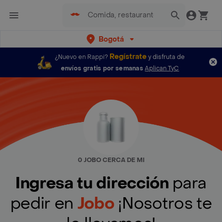
Bogotá
Regístrate
¿Nuevo en Rappi?
y disfruta de
envíos gratis por semanas
Aplican TyC
0 JOBO CERCA DE MI
Ingresa tu dirección
para
pedir en
Jobo
¡Nosotros te