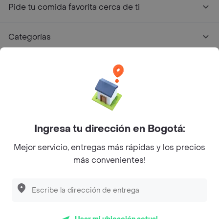
Pide tu comida favorita cerca de ti
Categorías
Únete a Rappi
Sobre Rappi
Facebook
Twitter
Instagram
Ingresa tu dirección en Bogotá:
Mejor servicio, entregas más rápidas y los precios
©
2026
Rappi Inc. All rights reserved.
más convenientes!
Descubre las
PROMOCIONES
que tenemos
para ti
Rappi S.A.S. --- NIT 900.843.898-9 --- Calle 63 # 16A-02
Bogotá D.C. --- notificacionesrappi@rappi.com