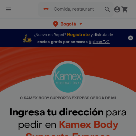
Bogotá
Regístrate
¿Nuevo en Rappi?
y disfruta de
envíos gratis por semanas
Aplican TyC
0 KAMEX BODY SUPPORTS EXPRESS CERCA DE MI
Ingresa tu dirección
para
pedir en
Kamex Body