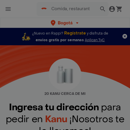
Bogotá
Regístrate
¿Nuevo en Rappi?
y disfruta de
envíos gratis por semanas
Aplican TyC
20 KANU CERCA DE MI
Ingresa tu dirección
para
pedir en
Kanu
¡Nosotros te