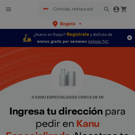
Bogotá
Regístrate
¿Nuevo en Rappi?
y disfruta de
envíos gratis por semanas
Aplican TyC
0 KANU ESPECIALIZADA CERCA DE MI
Ingresa tu dirección
para
pedir en
Kanu