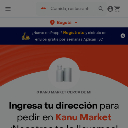
Bogotá
Regístrate
¿Nuevo en Rappi?
y disfruta de
envíos gratis por semanas
Aplican TyC
0 KANU MARKET CERCA DE MI
Ingresa tu dirección
para
pedir en
Kanu Market