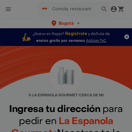
Bogotá
Regístrate
¿Nuevo en Rappi?
y disfruta de
envíos gratis por semanas
Aplican TyC
0 LA ESPANOLA GOURMET CERCA DE MI
Ingresa tu dirección
para
pedir en
La Espanola