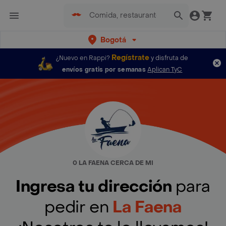
Bogotá
Regístrate
¿Nuevo en Rappi?
y disfruta de
envíos gratis por semanas
Aplican TyC
0 LA FAENA CERCA DE MI
Ingresa tu dirección
para
pedir en
La Faena