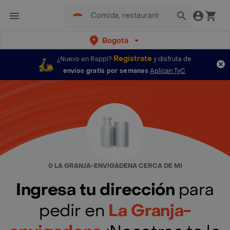
Bogotá
Regístrate
¿Nuevo en Rappi?
y disfruta de
envíos gratis por semanas
Aplican TyC
0 LA GRANJA-ENVIGADENA CERCA DE MI
Ingresa tu dirección
para
pedir en
La Granja-