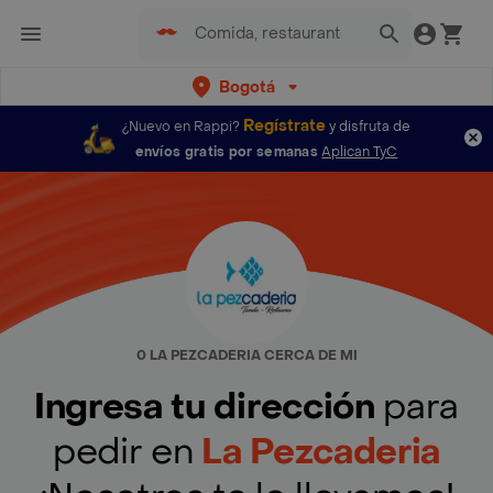
Bogotá
Regístrate
¿Nuevo en Rappi?
y disfruta de
envíos gratis por semanas
Aplican TyC
0 LA PEZCADERIA CERCA DE MI
Ingresa tu dirección
para
pedir en
La Pezcaderia