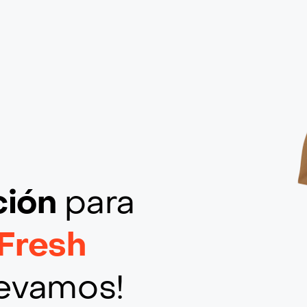
ción
para
Fresh
llevamos!