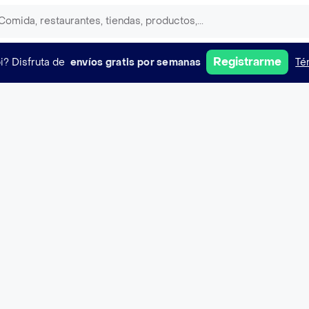
Registrarme
i?
Disfruta de
envíos gratis por semanas
Té