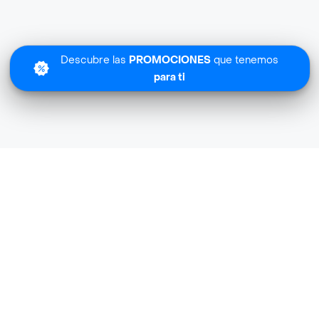
Descubre las
PROMOCIONES
que tenemos
para ti
Lo sentimos
Lemon Fresh no tiene cobertura en tu zona.
Descubre
otras tiendas similares
cerca de ti.
Descubrir tiendas