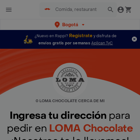
Bogotá
Regístrate
¿Nuevo en Rappi?
y disfruta de
envíos gratis por semanas
Aplican TyC
0 LOMA CHOCOLATE CERCA DE MI
Ingresa tu dirección
para
pedir en
LOMA Chocolate