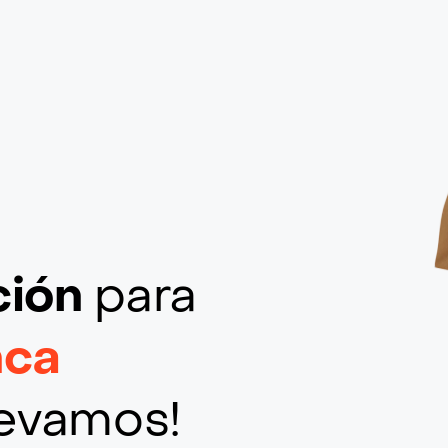
ción
para
nca
llevamos!