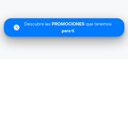
Descubre las
PROMOCIONES
que tenemos
para ti
Lo sentimos
Mas Finca no tiene cobertura en tu zona.
Descubre
otras tiendas similares
cerca de ti.
Descubrir tiendas