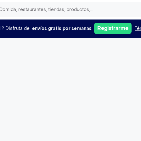
Registrarme
i?
Disfruta de
envíos gratis por semanas
Té