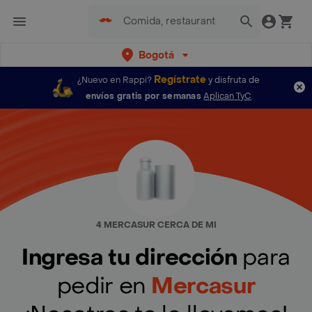
Bogotá
Regístrate
¿Nuevo en Rappi?
y disfruta de
envíos gratis por semanas
Aplican TyC
4 MERCASUR CERCA DE MI
Ingresa tu dirección
para
pedir en
Mercasur