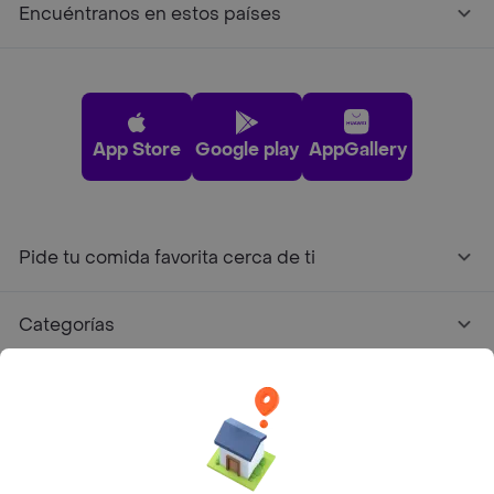
Encuéntranos en estos países
App Store
Google play
AppGallery
Pide tu comida favorita cerca de ti
Categorías
Únete a Rappi
Sobre Rappi