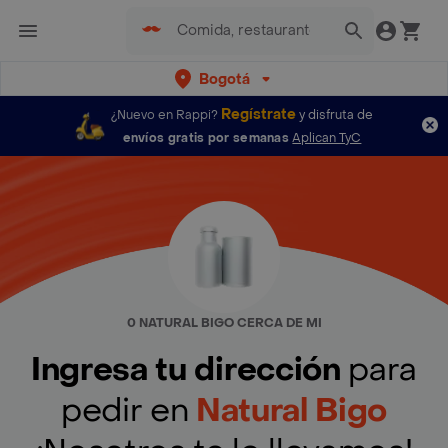
Bogotá
Regístrate
¿Nuevo en Rappi?
y disfruta de
envíos gratis por semanas
Aplican TyC
0 NATURAL BIGO CERCA DE MI
Ingresa tu dirección
para
pedir en
Natural Bigo