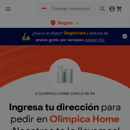
Bogotá
Regístrate
¿Nuevo en Rappi?
y disfruta de
envíos gratis por semanas
Aplican TyC
0 OLIMPICA HOME CERCA DE MI
Ingresa tu dirección
para
pedir en
Olimpica Home