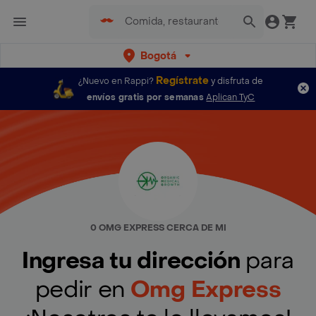
Bogotá
Regístrate
¿Nuevo en Rappi?
y disfruta de
envíos gratis por semanas
Aplican TyC
0 OMG EXPRESS CERCA DE MI
Ingresa tu dirección
para
pedir en
Omg Express