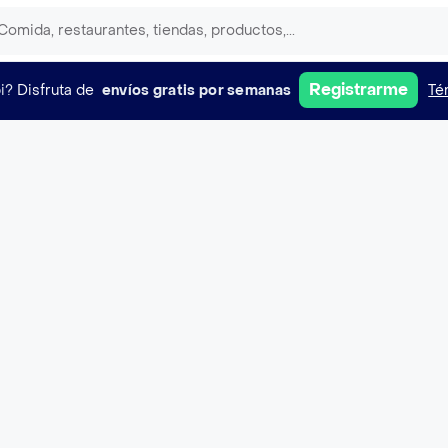
Registrarme
i?
Disfruta de
envíos gratis por semanas
Té