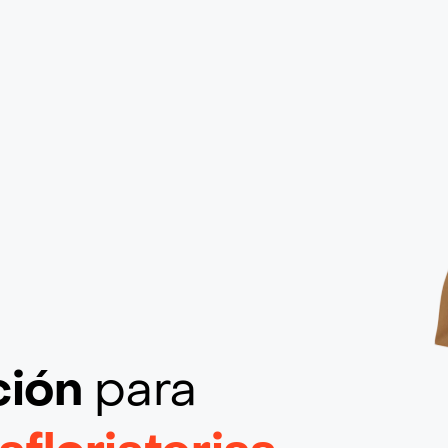
ción
para