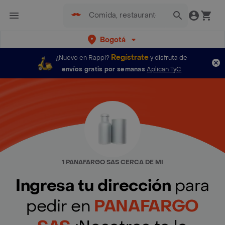
Bogotá
Regístrate
¿Nuevo en Rappi?
y disfruta de
envíos gratis por semanas
Aplican TyC
1 PANAFARGO SAS CERCA DE MI
Ingresa tu dirección
para
pedir en
PANAFARGO