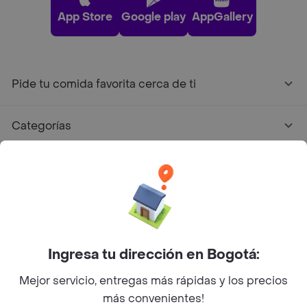
App Store
Google play
AppGallery
Pide tu comida favorita cerca de ti
Categorías
Únete a Rappi
Sobre Rappi
Facebook
Twitter
Instagram
Ingresa tu dirección en Bogotá:
Mejor servicio, entregas más rápidas y los precios
©
2026
Rappi Inc. All rights reserved.
más convenientes!