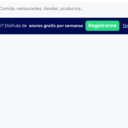
Registrarme
i?
Disfruta de
envíos gratis por semanas
Té