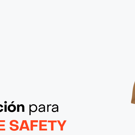
ción
para
E SAFETY