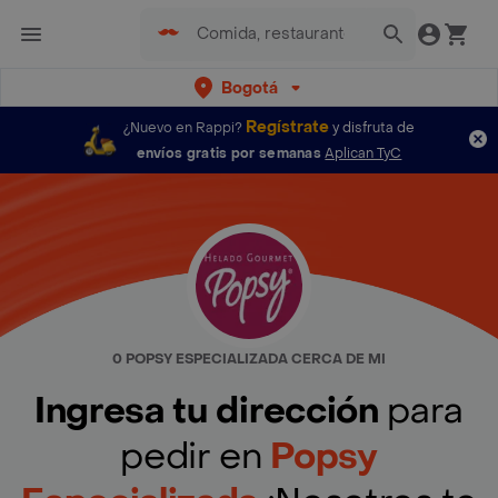
Bogotá
Regístrate
¿Nuevo en Rappi?
y disfruta de
envíos gratis por semanas
Aplican TyC
0 POPSY ESPECIALIZADA CERCA DE MI
Ingresa tu dirección
para
pedir en
Popsy