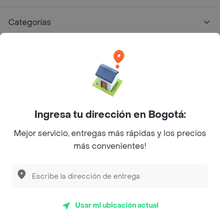
Categorías
Únete a Rappi
Sobre Rappi
Facebook
Twitter
Instagram
Ingresa tu dirección en Bogotá:
Mejor servicio, entregas más rápidas y los precios
©
2026
Rappi Inc. All rights reserved.
más convenientes!
Descubre las
PROMOCIONES
que tenemos
para ti
Rappi S.A.S. --- NIT 900.843.898-9 --- Calle 63 # 16A-02
Bogotá D.C. --- notificacionesrappi@rappi.com
Usar mi ubicación actual