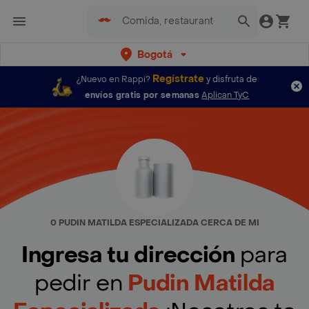
Bogotá
Regístrate
¿Nuevo en Rappi?
y disfruta de
envíos gratis por semanas
Aplican TyC
0 PUDIN MATILDA ESPECIALIZADA CERCA DE MI
Ingresa tu dirección
para
pedir en
Pudin Matilda