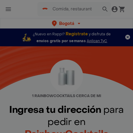
Bogotá
Regístrate
¿Nuevo en Rappi?
y disfruta de
envíos gratis por semanas
Aplican TyC
1 RAINBOWCOCKTAILS CERCA DE MI
Ingresa tu dirección
para
pedir en