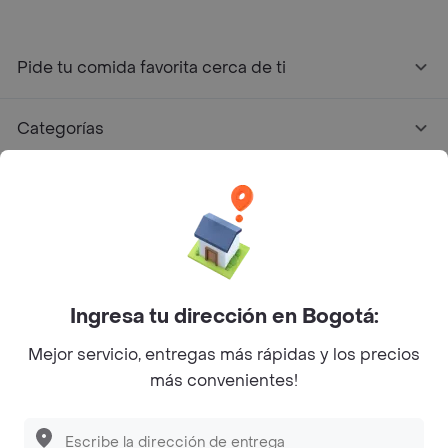
Pide tu comida favorita cerca de ti
Categorías
Únete a Rappi
Sobre Rappi
Facebook
Twitter
Instagram
Ingresa tu dirección en Bogotá:
Mejor servicio, entregas más rápidas y los precios
©
2026
Rappi Inc. All rights reserved.
más convenientes!
Descubre las
PROMOCIONES
que tenemos
para ti