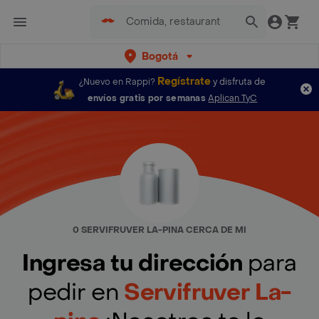
Bogotá
Regístrate
¿Nuevo en Rappi?
y disfruta de
envíos gratis por semanas
Aplican TyC
0 SERVIFRUVER LA-PINA CERCA DE MI
Ingresa tu dirección
para
pedir en
Servifruver La-