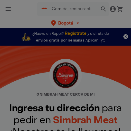
Bogotá
Regístrate
¿Nuevo en Rappi?
y disfruta de
envíos gratis por semanas
Aplican TyC
0 SIMBRAH MEAT CERCA DE MI
Ingresa tu dirección
para
pedir en
Simbrah Meat