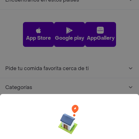
App Store
Google play
AppGallery
Pide tu comida favorita cerca de ti
Categorías
Únete a Rappi
Sobre Rappi