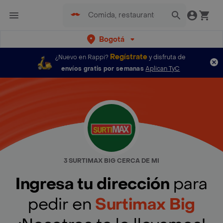
Bogotá
Regístrate
¿Nuevo en Rappi?
y disfruta de
envíos gratis por semanas
Aplican TyC
3 SURTIMAX BIG CERCA DE MI
Ingresa tu dirección
para
pedir en
Surtimax Big