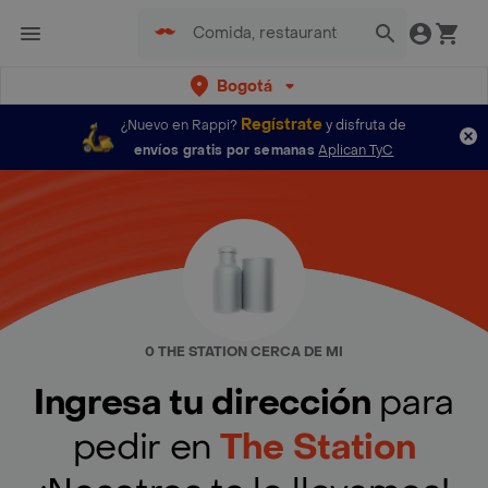
Bogotá
Regístrate
¿Nuevo en Rappi?
y disfruta de
envíos gratis por semanas
Aplican TyC
0 THE STATION CERCA DE MI
Ingresa tu dirección
para
pedir en
The Station