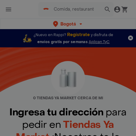
Bogotá
Regístrate
¿Nuevo en Rappi?
y disfruta de
envíos gratis por semanas
Aplican TyC
0 TIENDAS YA MARKET CERCA DE MI
Ingresa tu dirección
para
pedir en
Tiendas Ya