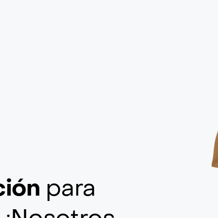
ción
para