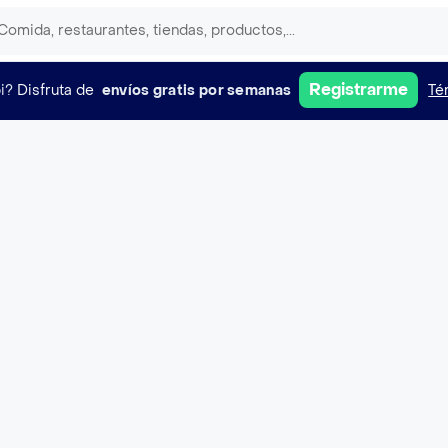
Registrarme
i?
Disfruta de
envíos gratis por semanas
Té