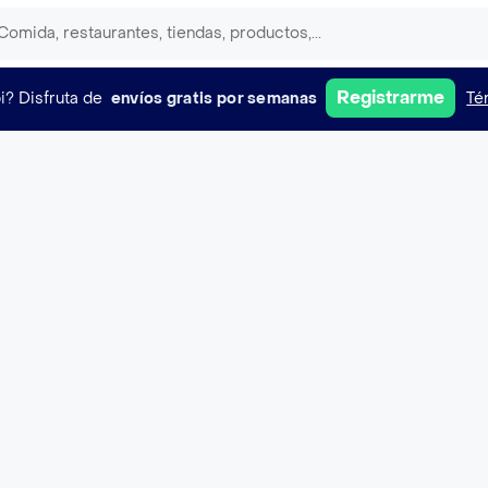
Registrarme
i?
Disfruta de
envíos gratis por semanas
Té