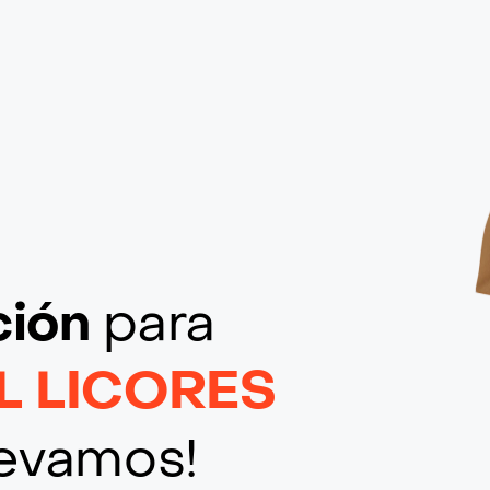
ción
para
L LICORES
llevamos!