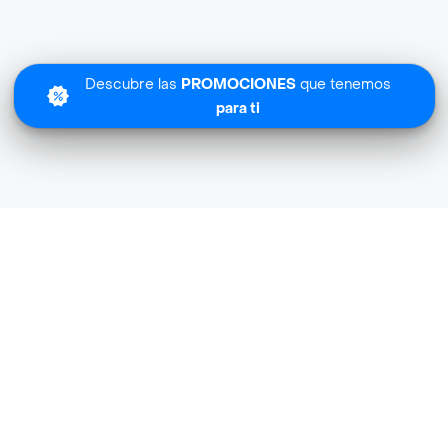
Descubre las
PROMOCIONES
que tenemos
para ti
Lo sentimos
TREBOL LICORES no tiene cobertura en tu zona.
Descubre
otras tiendas similares
cerca de ti.
Descubrir tiendas