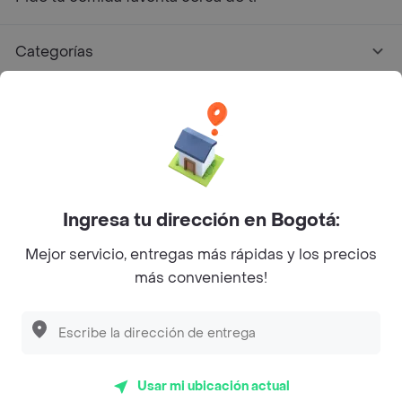
Categorías
Únete a Rappi
Sobre Rappi
Facebook
Twitter
Instagram
Ingresa tu dirección en Bogotá:
Mejor servicio, entregas más rápidas y los precios
©
2026
Rappi Inc. All rights reserved.
más convenientes!
Descubre las
PROMOCIONES
que tenemos
para ti
Rappi S.A.S. --- NIT 900.843.898-9 --- Calle 63 # 16A-02
Bogotá D.C. --- notificacionesrappi@rappi.com
Usar mi ubicación actual