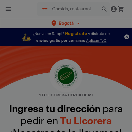
Bogotá
Regístrate
¿Nuevo en Rappi?
y disfruta de
envíos gratis por semanas
Aplican TyC
1 TU LICORERA CERCA DE MI
Ingresa tu dirección
para
pedir en
Tu Licorera