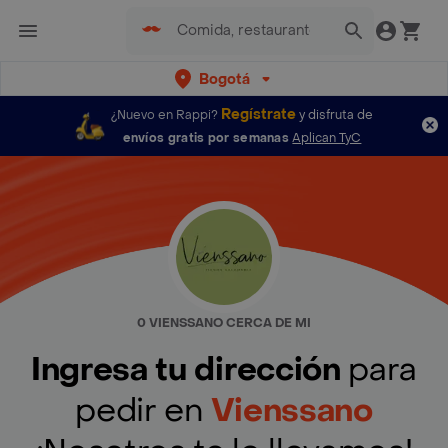
Bogotá
Regístrate
¿Nuevo en Rappi?
y disfruta de
envíos gratis por semanas
Aplican TyC
0 VIENSSANO CERCA DE MI
Ingresa tu dirección
para
pedir en
Vienssano