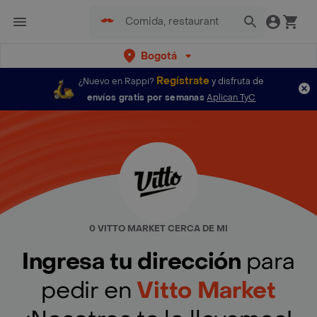
Bogotá
Regístrate
¿Nuevo en Rappi?
y disfruta de
envíos gratis por semanas
Aplican TyC
0 VITTO MARKET CERCA DE MI
Ingresa tu dirección
para
pedir en
Vitto Market