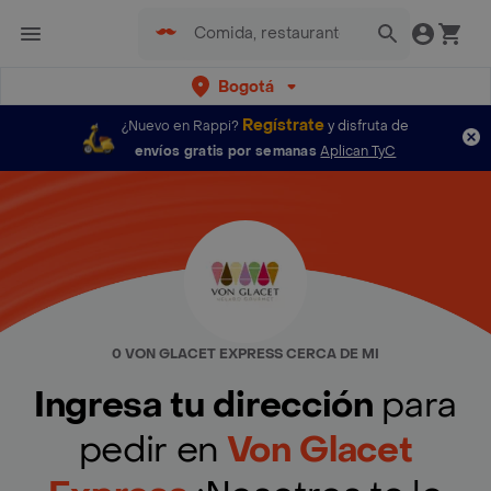
Bogotá
Regístrate
¿Nuevo en Rappi?
y disfruta de
envíos gratis por semanas
Aplican TyC
0 VON GLACET EXPRESS CERCA DE MI
Ingresa tu dirección
para
pedir en
Von Glacet