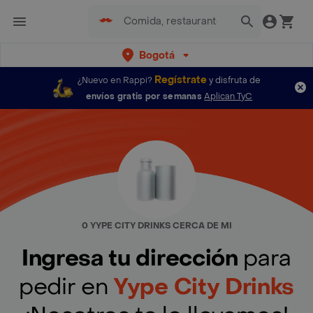
Bogotá
Regístrate
¿Nuevo en Rappi?
y disfruta de
envíos gratis por semanas
Aplican TyC
0 YYPE CITY DRINKS CERCA DE MI
Ingresa tu dirección
para
pedir en
Yype City Drinks