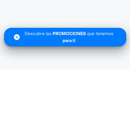
Descubre las
PROMOCIONES
que tenemos
para ti
Lo sentimos
Heel no tiene cobertura en tu zona.
Descubre
otras tiendas similares
cerca de ti.