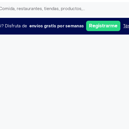
Registrarme
i?
Disfruta de
envíos gratis por semanas
Té