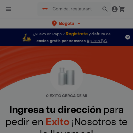
Bogotá
Regístrate
¿Nuevo en Rappi?
y disfruta de
envíos gratis por semanas
Aplican TyC
0 EXITO CERCA DE MI
Ingresa tu dirección
para
pedir en
Exito
¡Nosotros te