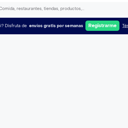
Registrarme
i?
Disfruta de
envíos gratis por semanas
Té