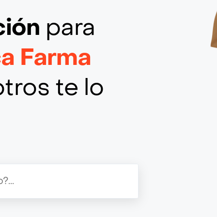
ción
para
ca Farma
tros te lo