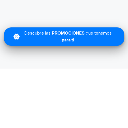
Descubre las
PROMOCIONES
que tenemos
para ti
Lo sentimos
Olimpica Farma no tiene cobertura en tu zona.
Descubre
otras tiendas similares
cerca de ti.