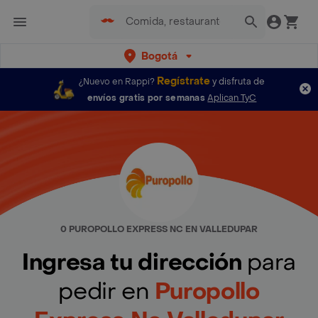
Bogotá
Regístrate
¿Nuevo en Rappi?
y disfruta de
envíos gratis por semanas
Aplican TyC
0 PUROPOLLO EXPRESS NC EN VALLEDUPAR
Ingresa tu dirección
para
pedir en
Puropollo