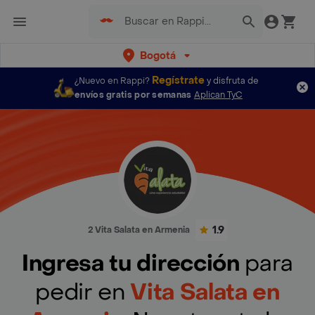
Bogotá
Regístrate
¿Nuevo en Rappi?
y disfruta de
envíos gratis por semanas
Aplican TyC
1.9
2 Vita Salata en Armenia
Ingresa tu dirección
para
pedir en
Vita Salata en