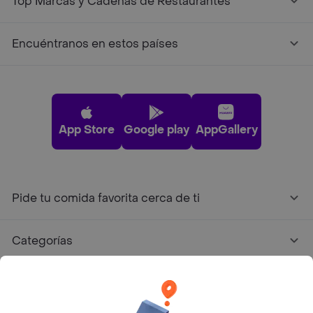
Top Marcas y Cadenas de Restaurantes
Encuéntranos en estos países
App Store
Google play
AppGallery
Pide tu comida favorita cerca de ti
Categorías
Únete a Rappi