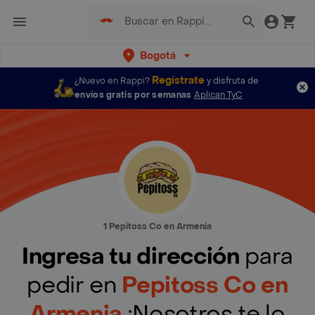
Bogotá
Regístrate
¿Nuevo en Rappi?
y disfruta de
envíos gratis por semanas
Aplican TyC
1 Pepitoss Co en Armenia
Ingresa tu dirección
para
pedir en
Pepitoss Co en
Armenia
¡Nosotros te lo