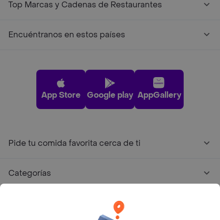
Top Marcas y Cadenas de Restaurantes
Encuéntranos en estos países
App Store
Google play
AppGallery
Pide tu comida favorita cerca de ti
Categorías
Únete a Rappi