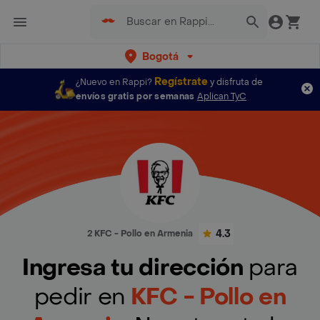
Bogotá
Regístrate
¿Nuevo en Rappi?
y disfruta de
envíos gratis por semanas
Aplican TyC
4.3
2 KFC - Pollo en Armenia
Ingresa tu dirección
para
pedir en
KFC - Pollo en