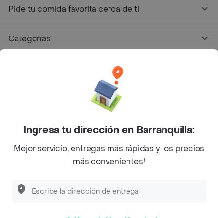
Pide tu comida favorita cerca de ti
Categorías
Únete a Rappi
Sobre Rappi
Facebook
Twitter
Instagram
Ingresa tu dirección en Barranquilla:
Mejor servicio, entregas más rápidas y los precios
©
2026
Rappi Inc. All rights reserved.
más convenientes!
Rappi S.A.S. --- NIT 900.843.898-9 --- Calle 63 # 16A-02
Bogotá D.C. --- notificacionesrappi@rappi.com