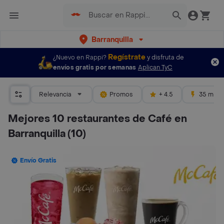
Barranquilla
Regístrate
¿Nuevo en Rappi?
y disfruta de
envíos gratis por semanas
Aplican TyC
Relevancia
Promos
+ 4.5
35 mins
Mejores 10 restaurantes de Café en
Barranquilla
(10)
Envío Gratis