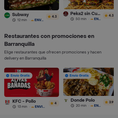
Peka2 sin Culpa Lourdes
Subway
4.3
4.3
50 min
·
ENVÍO GRATIS
12 min
·
ENVÍO GRATIS
Restaurantes con promociones en
Barranquilla
Elige restaurantes que ofrecen promociones y hacen
delivery en Barranquilla
Envío Gratis
Envío Gratis
Donde Polo
KFC - Pollo
3.9
4
20 min
·
ENVÍO GRATIS
13 min
·
ENVÍO GRATIS