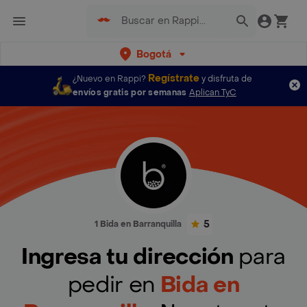
Bogotá
Regístrate
¿Nuevo en Rappi?
y disfruta de
envíos gratis por semanas
Aplican TyC
5
1 Bida en Barranquilla
Ingresa tu dirección
para
pedir en
Bida en