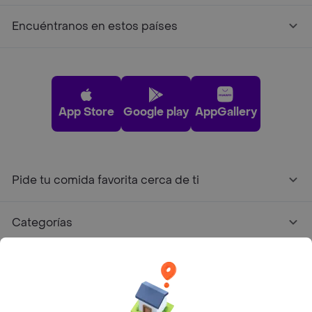
Encuéntranos en estos países
App Store
Google play
AppGallery
Pide tu comida favorita cerca de ti
Categorías
Únete a Rappi
Sobre Rappi