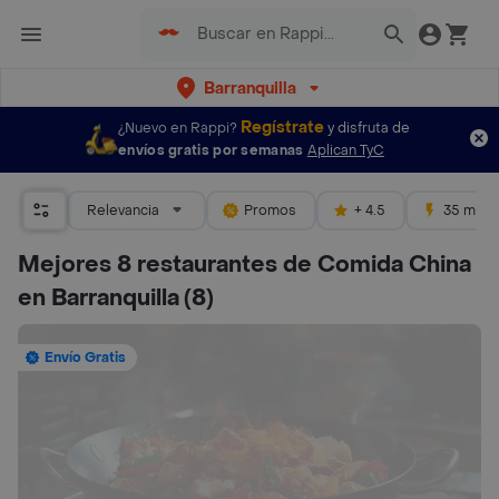
Barranquilla
Regístrate
¿Nuevo en Rappi?
y disfruta de
envíos gratis por semanas
Aplican TyC
Relevancia
Promos
+ 4.5
35 mins
Mejores 8 restaurantes de Comida China
en Barranquilla
(8)
Envío Gratis