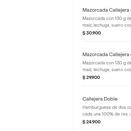
cascos) + bebida PET
Mazorcada Callejera 
Mazorcada con 130 g de
maíz, lechuga, suero co
costeño, salsa BBQ, sals
$ 30.900
piña y papa callejera. + 
Mazorcada Callejera
Mazorcada con 130 g de
maíz, lechuga, suero co
costeño, salsa BBQ, sals
$ 29.900
piña y papa callejera. +
Callejera Doble
Hamburguesa de dos ca
cada una 100% de res, 
queso tipo mozzarella, p
$ 24.900
salsa blanca, salsa de 