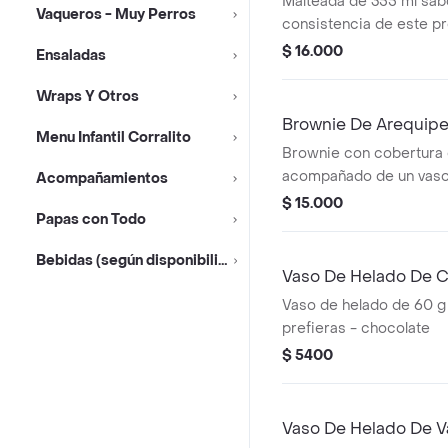
Malteada de 355 ml sabo
Vaqueros - Muy Perros
consistencia de este p
variar debido al tiempo
$ 16.000
Ensaladas
Wraps Y Otros
Brownie De Arequip
Menu Infantil Corralito
Brownie con cobertura 
acompañado de un vaso
Acompañamientos
$ 15.000
Papas con Todo
Bebidas (según disponibilidad)
Vaso De Helado De 
Vaso de helado de 60 g
prefieras - chocolate
$ 5400
Vaso De Helado De Va