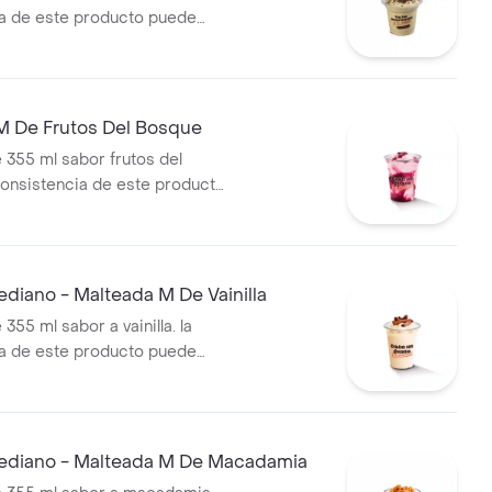
a de este producto puede
do al tiempo de entrega
M De Frutos Del Bosque
 355 ml sabor frutos del
consistencia de este producto
r debido al tiempo de
diano - Malteada M De Vainilla
355 ml sabor a vainilla. la
a de este producto puede
do al tiempo de entrega.
diano - Malteada M De Macadamia