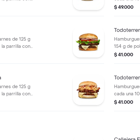
so mozzarella,
salsa BBQ, 
$ 49.000
 + papas
pepinillos, 
os) + bebida
blanca, sal
papa + papa
Todoterre
PET
rnes de 125 g
Hamburguesa
la parrilla con
154 g de pol
ella, lechuga,
tocineta, qu
$ 41.000
lla en rodajas y
lechuga, ce
pan papa
a
Todoterren
rnes de 125 g
Hamburgues
la parrilla con
cada una 10
so mozzarella,
salsa BBQ, 
$ 41.000
lanca, salsa bbq y
pepinillos, 
blanca, sal
papa
Callejera