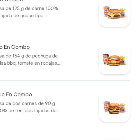
a de 125 g de carne 100%
 tajada de queso tipo
papas callejera, salsa blanca,
mate y mostaza en pan ajonjolí
ral medianas + bebida PET
llo En Combo
a de 154 g de pechuga de
lsa bbq, tomate en rodajas,
odajas, lechuga y salsa blanca
ianas (corral o cascos) +
ble En Combo
a de dos carnes de 90 g
0% de res, dos tajadas de
ozzarella, cebolla grillé,
huga y salsa blanca en pan
apas medianas (Corral o
ebida PET