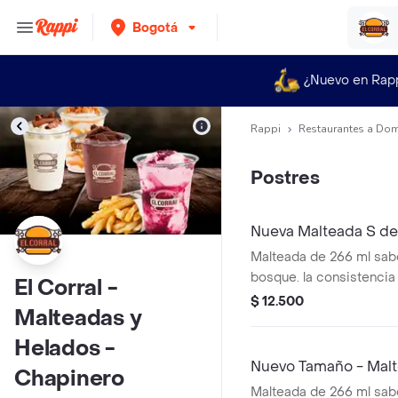
Bogotá
¿Nuevo en Rap
Rappi
Restaurantes a Dom
Postres
Nueva Malteada S de
Malteada de 266 ml sabo
bosque. la consistencia
El Corral -
puede variar debido al 
$ 12.500
Malteadas y
entrega.
Helados -
Nuevo Tamaño - Malte
Chapinero
Malteada de 266 ml sabor 