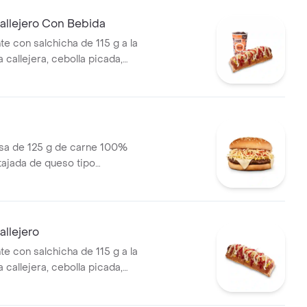
 bebida PET
allejero Con Bebida
te con salchicha de 115 g a la
pa callejera, cebolla picada,
a, salsa de tomate y mostaza
o + bebida PET
a de 125 g de carne 100%
 tajada de queso tipo
papas callejera, salsa blanca,
mate y mostaza en pan ajonjolí
llejero
te con salchicha de 115 g a la
pa callejera, cebolla picada,
a, salsa de tomate y mostaza
o