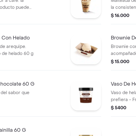
r a cafe. la
Malteada de
roducto puede
la consiste
 de entrega
variar debi
$ 16.000
e Con Helado
Brownie D
de arequipe.
Brownie con
 de helado 60 g
acompañado
$ 15.000
Chocolate 60 G
Vaso De H
 del sabor que
Vaso de hel
prefiera - 
$ 5400
inilla 60 G