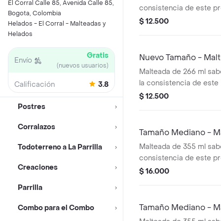
El Corral Calle 85, Avenida Calle 85,
consistencia de este p
Bogota, Colombia
variar debido al tiempo
$ 12.500
Helados - El Corral - Malteadas y
Helados
Gratis
Nuevo Tamaño - Mal
Envío
(nuevos usuarios)
Malteada de 266 ml sab
la consistencia de est
Calificación
3.8
variar debido al tiempo
$ 12.500
Postres
Corralazos
Tamaño Mediano - M
Malteada de 355 ml sabo
Todoterreno a La Parrilla
consistencia de este p
Creaciones
variar debido al tiempo
$ 16.000
Parrilla
Tamaño Mediano - M
Combo para el Combo