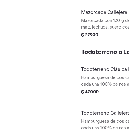
en pan ajonjolí
Mazorcada Callejera
Mazorcada con 130 g de
maíz, lechuga, suero co
costeño, salsa BBQ, sals
$ 27.900
piña y papa callejera.
Todoterreno a La 
Todoterreno Clásic
Hamburguesa de dos ca
cada una 100% de res a 
salsa bbq, queso mozzar
$ 47.000
tomate, cebolla y salsa
medianas (corral o casc
Todoterreno Calleje
Hamburguesa de dos ca
cada una 100% de res a 