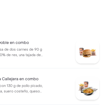
 Doble en combo
a de dos carnes de 90 g
0% de res, una tajada de
ozzarella, papas callejera,
a, salsa de tomate y mostaza
jolí + papas Corral medianas +
 Callejera en combo
on 130 g de pollo picado,
ga, suero costeño, queso
sa BBQ, salsa Corral, salsa
callejera. + papas Corral