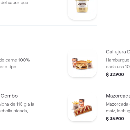
 del sabor que
Callejera
 de carne 100%
Hamburgues
ueso tipo
cada una 10
era, salsa blanca,
queso tipo m
$ 32.900
za en pan ajonjolí
salsa blanc
s + bebida PET
en pan ajon
bebida PET
n Combo
Mazorcada
icha de 115 g a la
Mazorcada c
 cebolla picada,
maíz, lechu
tomate y mostaza
costeño, sal
$ 35.900
edianas (Corral o
piña y papa 