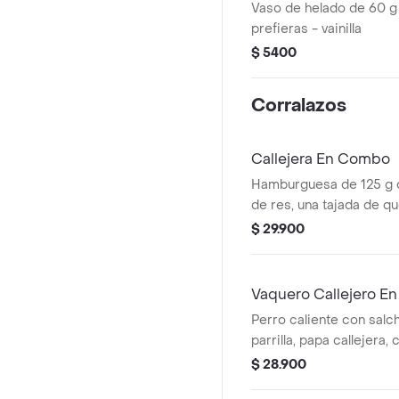
Vaso de helado de 60 g
prefieras - vainilla
$ 5400
Corralazos
Callejera En Combo
Hamburguesa de 125 g
de res, una tajada de q
mozzarella, papas callej
$ 29.900
salsa de tomate y mosta
+ papas Corral mediana
Vaquero Callejero E
Perro caliente con salch
parrilla, papa callejera,
salsa blanca, salsa de 
$ 28.900
en pan perro + papas m