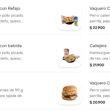
medianas +
con Refajo
Vaquero C
 pollo picado,
Perro calien
steño, queso
parrilla, pa
a Corral, salsa
salsa blanc
$ 22.900
Refajo en lata
en pan perr
 con bebida
Callejera
 pollo picado,
Hamburgues
steño, queso
de res, una
a Corral, salsa
mozzarella, 
$ 21.900
 bebida PET
salsa de to
Vaquero Ca
rnes de 90 g
Perro calien
una tajada de
parrilla, pa
apas callejera,
salsa blanc
$ 20.900
tomate y mostaza
en pan perr