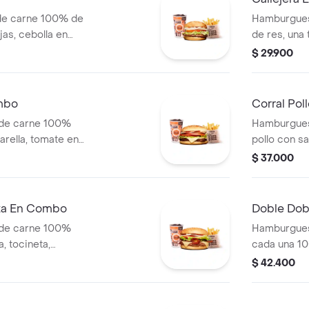
de carne 100% de
Hamburgues
jas, cebolla en
de res, una
blanca y salsa de
mozzarella, 
$ 29.900
s (corral o
salsa de to
+ papas Cor
mbo
Corral Po
 de carne 100%
Hamburgues
arella, tomate en
pollo con sa
jas, lechuga y
cebolla en r
$ 37.000
 (corral o
+ papas med
bebida pet
eta En Combo
Doble Do
 de carne 100%
Hamburgues
, tocineta,
cada una 10
lla en rodajas,
queso tipo m
$ 42.400
s + papas medianas
tomate, lec
ida
ajonjolí + p
cascos) + b