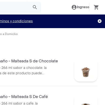
Ingreso
minos y condiciones
ro a Domicilio
año - Malteada S de Chocolate
 266 ml sabor a chocolate. la
a de este producto puede
do al tiempo de entrega.
año - Malteada S De Café
 266 ml sabor a cafe. la