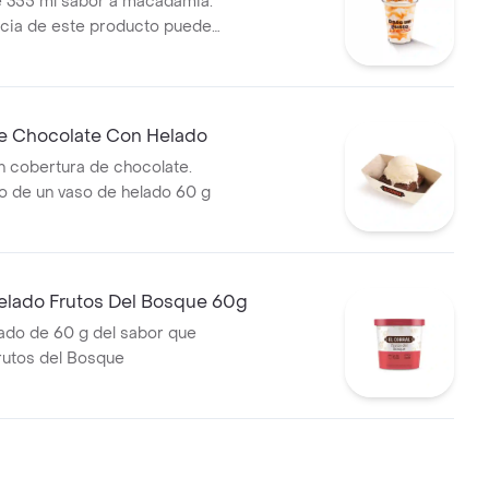
 355 ml sabor a macadamia.
ncia de este producto puede
do al tiempo de entrega.
e Chocolate Con Helado
 cobertura de chocolate.
 de un vaso de helado 60 g
elado Frutos Del Bosque 60g
ado de 60 g del sabor que
Frutos del Bosque