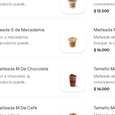
roducto puede
consistenci
 de entrega.
variar debi
$ 12.500
teada S de Macadamia
Malteada 
or a macadamia.
Malteada de
e producto puede
bosque. la 
 de entrega.
puede varia
$ 16.000
entrega.
alteada M De Chocolate
Tamaño Me
r a chocolate. la
Malteada de 
roducto puede
consistenci
 de entrega.
variar debi
$ 16.000
alteada M De Café
Tamaño Me