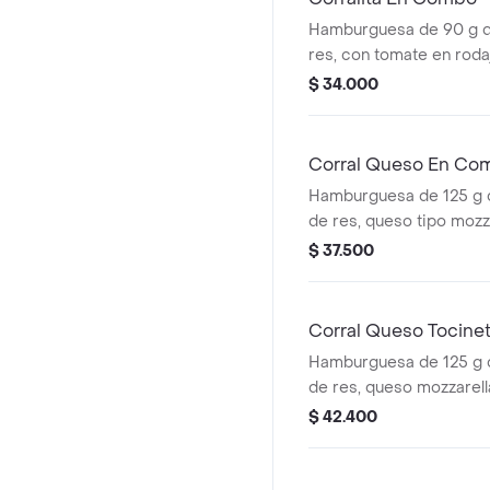
Hamburguesa de 90 g 
res, con tomate en roda
rodajas, lechuga, salsa 
$ 34.000
tomate + papas mediana
cascos) + bebida pet
Corral Queso En Co
Hamburguesa de 125 g
de res, queso tipo mozz
rodajas, cebolla en roda
$ 37.500
salsas + papas medianas
cascos) + bebida pet
Corral Queso Tocin
Hamburguesa de 125 g
de res, queso mozzarella
tomate en rodajas, cebo
$ 42.400
lechuga fresca y salsa
(corral o cascos) + beb