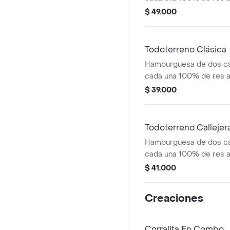
salsa bbq, tocineta, que
$ 49.000
papas callejera y salsas
medianas(corral o casc
Todoterreno Clásica
Hamburguesa de dos ca
cada una 100% de res a 
salsa bbq, queso mozzar
$ 39.000
tomate en rodajas, cebo
salsas
Todoterreno Callejer
Hamburguesa de dos ca
cada una 100% de res a 
salsa bbq, tocineta, que
$ 41.000
papas callejera, salsa b
mostaza en pan ajonjolí
Creaciones
Corralita En Combo