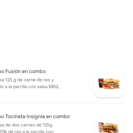
no Fusión en combo
 125 g de carne de res y
lo a la parrilla con salsa BBQ,
eso mozzarella, pepinillos,
bolla y salsa miel mostaza en
papas medianas (Corral o
ebida PET
no Tocineta Insignia en combo
a de dos carnes de 125g
0% de res a la parrilla con