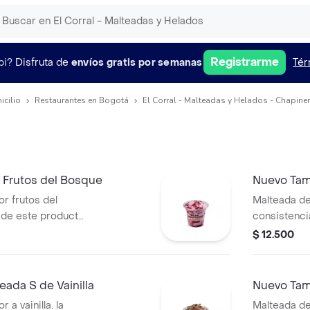
Registrarme
pi?
Disfruta de
envíos gratis por semanas
Tér
icilio
Restaurantes en Bogotá
El Corral - Malteadas y Helados - Chapine
 Frutos del Bosque
Nuevo Tam
r frutos del
Malteada de
 de este producto
consistenci
tiempo de
variar debi
$ 12.500
ada S de Vainilla
Nuevo Tam
a vainilla. la
Malteada de