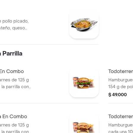
 pollo picado,
steño, queso
a Corral, salsa
Parrilla
a En Combo
Todoterre
rnes de 125 g
Hamburguesa
la parrilla con
154 g de pol
ella, lechuga,
tocineta, qu
$ 49.000
s + papas
lechuga, ce
os) + bebida
pan papa + 
cascos) + b
ra En Combo
Todoterre
rnes de 125 g
Hamburgues
la parrilla con
cada una 10