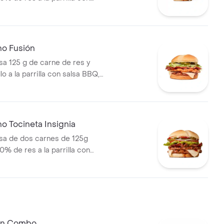
tocineta, queso mozzarella,
lechuga, tomate, cebolla, salsa
sa de tomate y mostaza en pan
s Corral medianas + bebida
no Fusión
 125 g de carne de res y
lo a la parrilla con salsa BBQ,
eso mozzarella, pepinillos,
bolla y salsa miel mostaza en
o Tocineta Insignia
a de dos carnes de 125g
0% de res a la parrilla con
tocineta, queso mozzarella,
lechuga, tomate, cebolla, salsa
sa de tomate y mostaza en pan
 En Combo