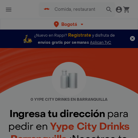
Bogotá
Regístrate
¿Nuevo en Rappi?
y disfruta de
envíos gratis por semanas
Aplican TyC
0 YYPE CITY DRINKS EN BARRANQUILLA
Ingresa tu dirección
para
pedir en
Yype City Drinks